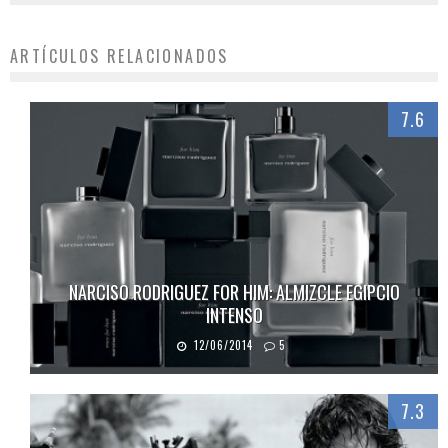
ARTÍCULOS RELACIONADOS
7.6
NARCISO RODRIGUEZ FOR HIM: ALMIZCLE EGIPCIO
INTENSO
12/06/2014
5
7.3