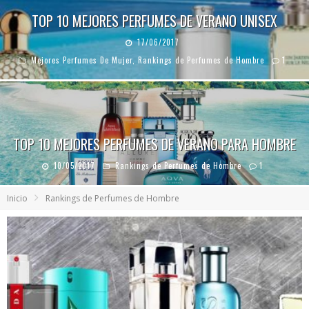
TOP 10 MEJORES PERFUMES DE VERANO UNISEX
17/06/2017
Mejores Perfumes De Mujer
,
Rankings de Perfumes de Hombre
1
TOP 10 MEJORES PERFUMES DE VERANO PARA HOMBRE
10/05/2017
Rankings de Perfumes de Hombre
1
Inicio
Rankings de Perfumes de Hombre