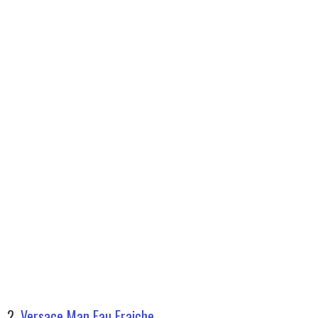
2.
Versace Man Eau Fraiche