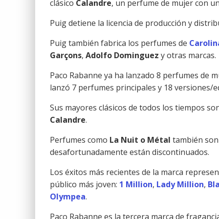
clásico
Calandre
, un perfume de mujer con un
Puig detiene la licencia de producción y distr
Puig también fabrica los perfumes de
Carolin
Garçons
,
Adolfo Dominguez
y otras marcas.
Paco Rabanne ya ha lanzado 8 perfumes de muj
lanzó 7 perfumes principales y 18 versiones/ed
Sus mayores clásicos de todos los tiempos so
Calandre
.
Perfumes como
La Nuit o Métal
también son 
desafortunadamente están discontinuados.
Los éxitos más recientes de la marca represe
público más joven:
1 Million
,
Lady Million
,
Bl
Olympea
.
Paco Rabanne es la tercera marca de fraganci