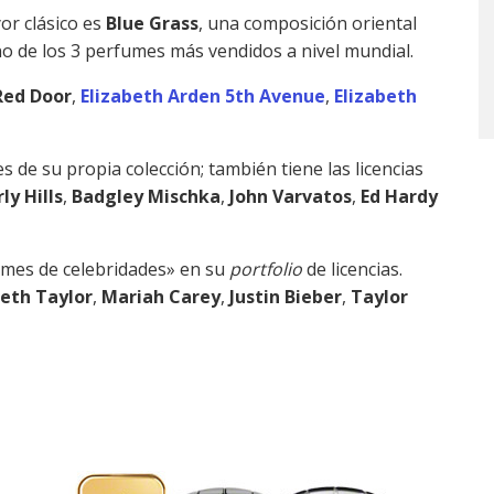
or clásico es
Blue Grass
, una composición oriental
no de los 3 perfumes más vendidos a nivel mundial.
Red Door
,
Elizabeth Arden 5th Avenue
,
Elizabeth
 de su propia colección; también tiene las licencias
ly Hills
,
Badgley Mischka
,
John Varvatos
,
Ed Hardy
mes de celebridades» en su
portfolio
de licencias.
beth Taylor
,
Mariah Carey
,
Justin Bieber
,
Taylor