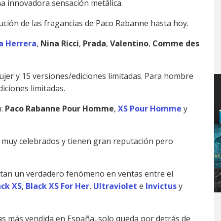
a innovadora sensación metálica.
ibución de las fragancias de Paco Rabanne hasta hoy.
a Herrera
,
Nina Ricci
,
Prada
,
Valentino
,
Comme des
er y 15 versiones/ediciones limitadas. Para hombre
iciones limitadas.
n:
Paco Rabanne Pour Homme
,
XS Pour Homme
y
muy celebrados y tienen gran reputación pero
ntan un verdadero fenómeno en ventas entre el
ack XS
,
Black XS For Her
,
Ultraviolet
e
Invictus
y
as más vendida en España, solo queda por detrás de