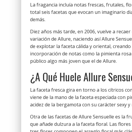
La fragancia incluía notas frescas, frutales, f
total seis facetas que evocan un imaginario d
demás.
Diez años más tarde, en 2006, vuelve a recaer
variación de Allure, naciendo así Allure Sensue
de explotar la faceta cálida y oriental, creando
incorporación de notas como la pimienta rosa 
público algo más joven que el de Allure.
¿A Qué Huele Allure Sensu
La faceta fresca gira en torno a los cítricos 
viene de la mano de la faceta especiada con p
acidez de la bergamota con su carácter sexy 
Otra de las facetas de Allure Sensuelle es la f
que añade dulzura a la faceta floral. Las flore
tres flores componen el arreglo floral más clás