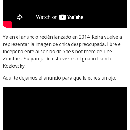
Ya en el anuncio recién lanzado en 2014, Keira vuelve a
representar la imagen de chica despreocupada, libre e
independiente al sonido de She’s not there de The
Zombies. Su pareja de esta vez es el guapo Danila
Kozlovsky.
Aquí te dejamos el anuncio para que le eches un ojo: