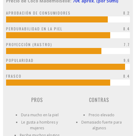
Precio de Coco Mademoiselle:
70€ aprox. (por 50ml)
APROBACIÓN DE CONSUMIDORES
8.2
PERDURABILIDAD EN LA PIEL
8.4
PROYECCIÓN (RASTRO)
7.7
POPULARIDAD
9.6
FRASCO
8.4
PROS
CONTRAS
Dura mucho en la piel
Precio elevado
Le gusta a hombres y
Demasiado fuerte para
mujeres
algunos
Recibe muchos elogios