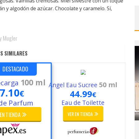
sas. Vainillas cremosas. Miel silvestre con un toque
 y algodón de azúcar. Chocolate y caramelo. Sí,
y Mugler
S SIMILARES
DESTACADO
100 ml
ecarga
50 ml
Angel Eau Sucree
7.10
44.99
€
€
Eau de Toilette
de Parfum
VER EN TIENDA
 EN TIENDA