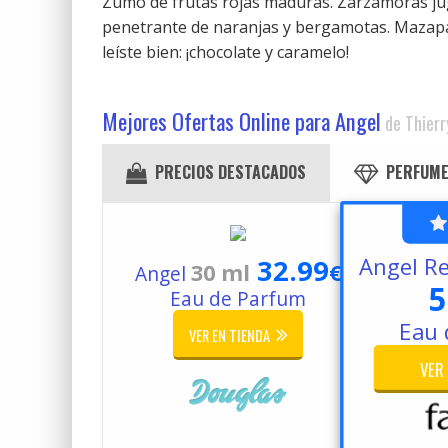
Zumo de frutas rojas maduras. Zarzamoras jugo
penetrante de naranjas y bergamotas. Mazapán
leíste bien: ¡chocolate y caramelo!
Mejores Ofertas Online para Angel
de Thierr
PRECIOS DESTACADOS
PERFUME
Angel R
32.99
30 ml
€
Angel
5
Eau de Parfum
Eau 
VER EN TIENDA
VER