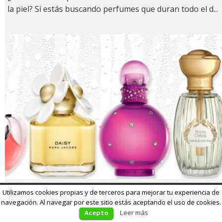
la piel? Si estás buscando perfumes que duran todo el d
...
10 Perfumes para chicas adolescentes y mujeres
Utilizamos cookies propias y de terceros para mejorar tu experiencia de
jóvenes
navegación. Al navegar por este sitio estás aceptando el uso de cookies.
Acepto
Leer más
13/04/2017
17