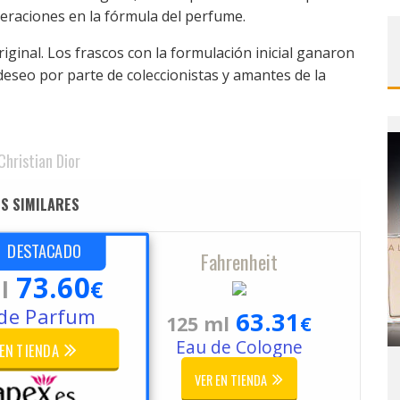
eraciones en la fórmula del perfume.
ginal. Los frascos con la formulación inicial ganaron
deseo por parte de coleccionistas y amantes de la
Christian Dior
S SIMILARES
DESTACADO
Fahrenheit
73.60
l
€
de Parfum
63.31
125 ml
€
Eau de Cologne
 EN TIENDA
VER EN TIENDA