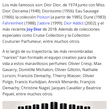
Los más famosos son: Dior Dior, de 1974 junto con Miss
Dior; Diorama (1949); Diorissimo (1956); Eau Sauvage
(1966); la colección
Poison
(a partir de 1985); Dune (1983);
Fahreinheit
(1988);
J’adore
(1999);
Dior Addict
(2002); y el
más reciente
Joy Dior
de 2018. Además de colecciones
especiales como Cruise Collection y la Collection
Couturier Parfumeur, entre muchos otros.
A lo largo de su trayectoria, las más renombradas
“narices” han formado el equipo creativo para darle
vida a estos maravillosos perfumes: Olivier Cresp, Max
Gavarry, Domitille Michalon, Olivier Gillotin, Nathalie
Lorson, Francois Demachy, Thierry Wasser, Olivier
Polge, Francis Kurkdjian, Annick Menardo, François
Demachy, Christine Nagel, Jacques Cavallier y Beatrice
Piquet, entre muchos otros.