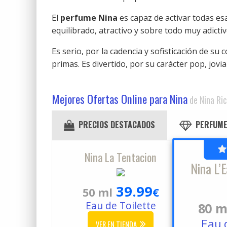
El
perfume Nina
es capaz de activar todas e
equilibrado, atractivo y sobre todo muy adictiv
Es serio, por la cadencia y sofisticación de su 
primas. Es divertido, por su carácter pop, jovial
Mejores Ofertas Online para Nina
de Nina Ric
PRECIOS DESTACADOS
PERFUME
Nina La Tentacion
Nina L’
39.99
50 ml
€
Eau de Toilette
80 m
Eau 
VER EN TIENDA