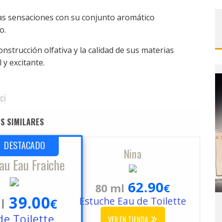
sas sensaciones con su conjunto aromático
o.
construcción olfativa y la calidad de sus materias
 y excitante.
ci
S SIMILARES
DESTACADO
Nina
Eau Eau Fraiche
62.90
80 ml
€
39.00
Estuche Eau de Toilette
l
€
de Toilette
VER EN TIENDA