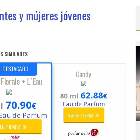
ntes y mújeres jóvenes
S SIMILARES
DESTACADO
Candy
Florale + L´Eau
62.88
80 ml
€
70.90
Eau de Parfum
l
€
Eau de Parfum
VER EN TIENDA
 EN TIENDA