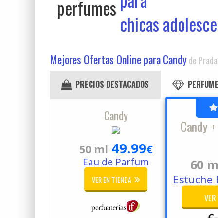
para
chicas adolesce
Mejores Ofertas Online para Candy
de Prada
PRECIOS DESTACADOS
PERFUME
Candy
Candy + 
49.99
50 ml
€
Eau de Parfum
60 m
Estuche 
VER EN TIENDA
VER