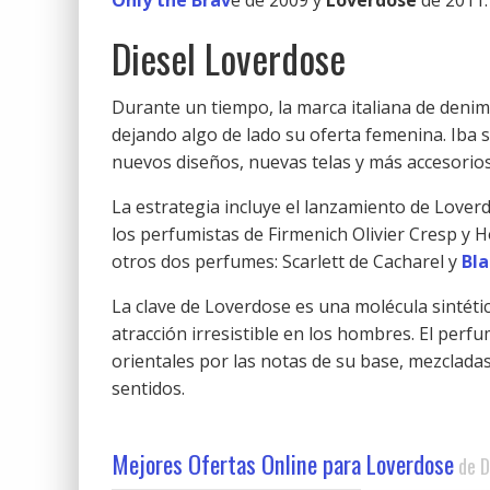
Only the Brav
e de 2009 y
Loverdose
de 2011.
Diesel Loverdose
Durante un tiempo, la marca italiana de deni
dejando algo de lado su oferta femenina. Iba s
nuevos diseños, nuevas telas y más accesorio
La estrategia incluye el lanzamiento de Loverd
los perfumistas de Firmenich Olivier Cresp y 
otros dos perfumes: Scarlett de Cacharel y
Bla
La clave de Loverdose es una molécula sintéti
atracción irresistible en los hombres. El perf
orientales por las notas de su base, mezcladas 
sentidos.
Mejores Ofertas Online para Loverdose
de D