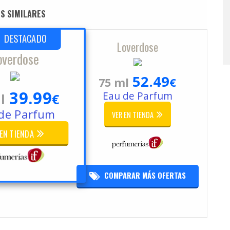
S SIMILARES
DESTACADO
Loverdose
overdose
52.49
75 ml
€
39.99
Eau de Parfum
l
€
de Parfum
VER EN TIENDA
 EN TIENDA
COMPARAR MÁS OFERTAS