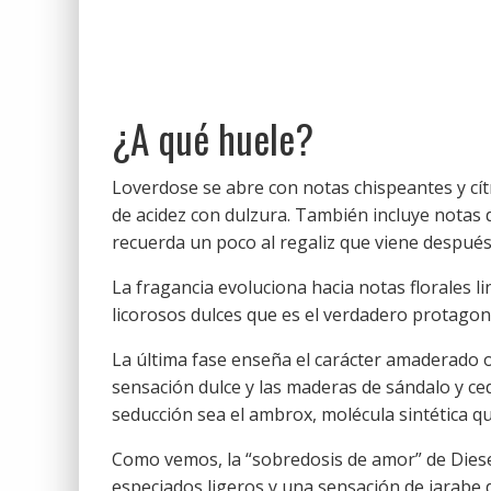
¿A qué huele?
Loverdose se abre con notas chispeantes y cít
de acidez con dulzura. También incluye notas 
recuerda un poco al regaliz que viene después
La fragancia evoluciona hacia notas florales li
licorosos dulces que es el verdadero protagon
La última fase enseña el carácter amaderado or
sensación dulce y las maderas de sándalo y c
seducción sea el ambrox, molécula sintética que
Como vemos, la “sobredosis de amor” de Diese
especiados ligeros y una sensación de jarabe 