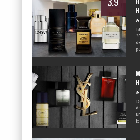
3.9
R
H
B
2
d
p
M
H
D
de
un
le