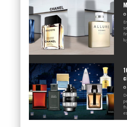
M
E
s
f
lu
1
c
D
p
fr
e