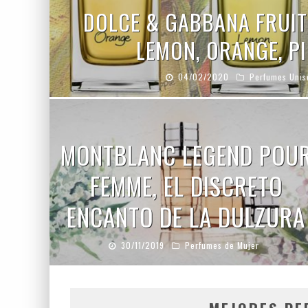
DOLCE & GABBANA FRUIT
LEMON, ORANGE, P
04/02/2020
Perfumes Unis
MONTBLANC LEGEND POU
FEMME, EL DISCRETO
ENCANTO DE LA DULZURA
30/11/2019
Perfumes de Mujer