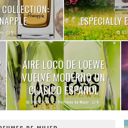
 COLLECTION:
INAPPLE
ESPECIALLY 
ex
4
02/
R
AIRE LOCO DE LOEWE
VUELVE MODERNO UN
CLÁSICO ESPAÑOL
30/11/2019
Perfumes de Mujer
4